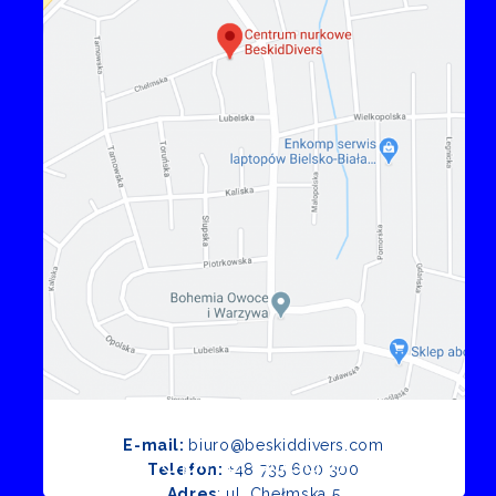
E-mail:
biuro@beskiddivers.com
Opinie Google
Telefon:
+48 735 600 300
Adres
: ul. Chełmska 5