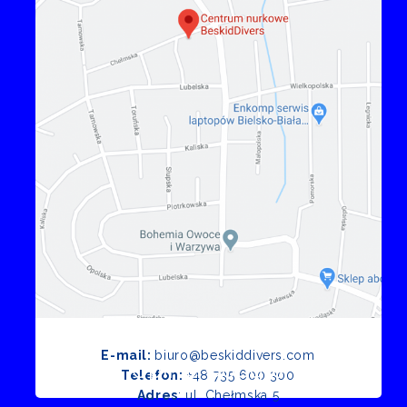
E-mail:
biuro@beskiddivers.com
Opinie Google
Telefon:
+48 735 600 300
Adres
: ul. Chełmska 5