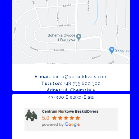
E-mail:
biuro@beskiddivers.com
Opinie Google
Telefon:
+48 735 600 300
Adres
: ul. Chełmska 5
43-300 Bielsko-Biała