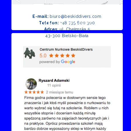
E-mail:
biuro@beskiddivers.com
Opinie Google
Telefon:
+48 735 600 300
Adres
: ul. Chełmska 5
43-300 Bielsko-Biała