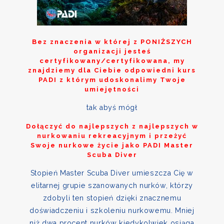
Bez znaczenia w której z
PONIŻSZYCH
organizacji jesteś
certyfikowany/certyfikowana, my
znajdziemy dla Ciebie odpowiedni kurs
PADI z którym udoskonalimy Twoje
umiejętności
tak abyś mógł
Dołączyć do najlepszych z najlepszych w
nurkowaniu rekreacyjnym i przeżyć
Swoje nurkowe życie jako PADI Master
Scuba Diver
Stopień Master Scuba Diver umieszcza Cię w
elitarnej grupie szanowanych nurków, którzy
zdobyli ten stopień dzięki znacznemu
doświadczeniu i szkoleniu nurkowemu. Mniej
niż dwa procent nurków kiedykolwiek osiąga