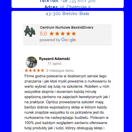
Telefon:
+48 735 600 300
Adres
: ul. Chełmska 5
43-300 Bielsko-Biała