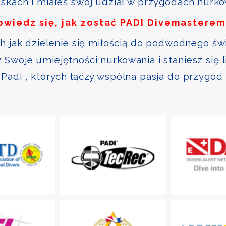
skach i miałeś swój udział w przygodach nurk
owiedz się, jak zostać PADI Divemasterem
ch jak dzielenie się miłością do podwodnego św
Swoje umiejętności nurkowania i staniesz się 
Padi , których łączy wspólna pasja do przygód