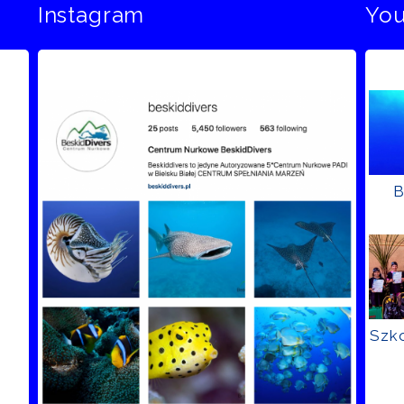
Instagram
Yo
B
Szko