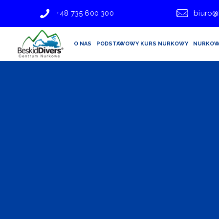
+48 735 600 300
biuro@
O NAS
PODSTAWOWY KURS NURKOWY
NURKOW