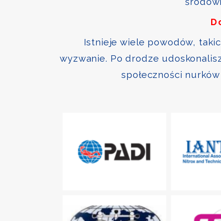
środowi
D
Istnieje wiele powodów, taki
wyzwanie. Po drodze udoskonalisz 
społeczności nurków 