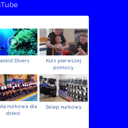
uTube
eskid Divers
Kurs pierwszej
pomocy
ła nurkowa dla
Sklep nurkowy
dzieci