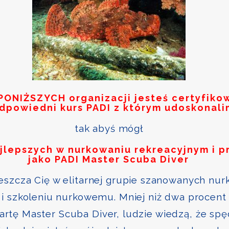
PONIŻSZYCH
organizacji jesteś certyfik
odpowiedni kurs PADI z którym udoskonali
tak abyś mógł
ajlepszych w nurkowaniu rekreacyjnym i p
jako PADI Master Scuba Diver
szcza Cię w elitarnej grupie szanowanych nurk
i szkoleniu nurkowemu. Mniej niż dwa procent 
kartę Master Scuba Diver, ludzie wiedzą, że sp