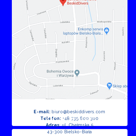
E-mail:
biuro@beskiddivers.com
Opinie Google
Telefon:
+48 735 600 300
Adres
: ul. Chełmska 5
43-300 Bielsko-Biała