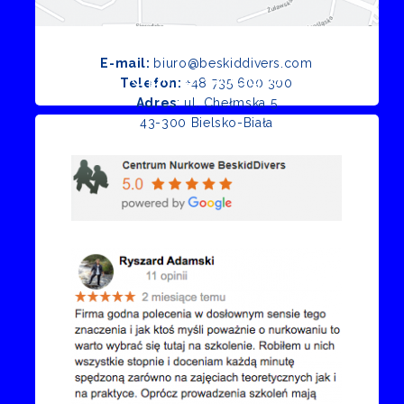
E-mail:
biuro@beskiddivers.com
Opinie Google
Telefon:
+48 735 600 300
Adres
: ul. Chełmska 5
43-300 Bielsko-Biała