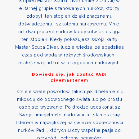
Stopień Master Scuba Diver umieszcza Cię w
elitarnej grupie szanowanych nurków, którzy
zdobyli ten stopień dzięki znacznemu
doświadczeniu i szkoleniu nurkowemu. Mniej
niż dwa procent nurków kiedykolwiek osiąga
ten stopień. Kiedy pokazujesz swoją kartę
Master Scuba Diver, ludzie wiedzą, że spędziłeś
czas pod wodą w różnych środowiskach i
miałeś swój udział w przygodach nurkowych.
Dowiedz się, jak zostać PADI
Divemasterem
Istnieje wiele powodów, takich jak dzielenie się
miłością do podwodnego świata lub po prostu
osobiste wyzwanie. Po drodze udoskonalisz
Swoje umiejętności nurkowania i staniesz się
liderem w największej na świecie społeczności
nurków Padi , których łączy wspólna pasja do
przygód i ochrony oceanów.