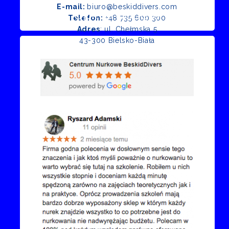
E-mail:
biuro@beskiddivers.com
Opinie Google
Telefon:
+48 735 600 300
Adres
: ul. Chełmska 5
43-300 Bielsko-Biała