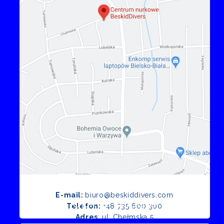
E-mail:
biuro@beskiddivers.com
Opinie Google
Telefon:
+48 735 600 300
Adres
: ul. Chełmska 5