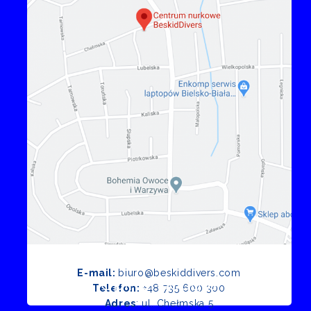
E-mail:
biuro@beskiddivers.com
Opinie Google
Telefon:
+48 735 600 300
Adres
: ul. Chełmska 5