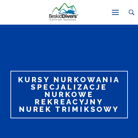
KURSY NURKOWANIA
SPECJALIZACJE
NURKOWE
REKREACYJNY
NUREK TRIMIKSOWY