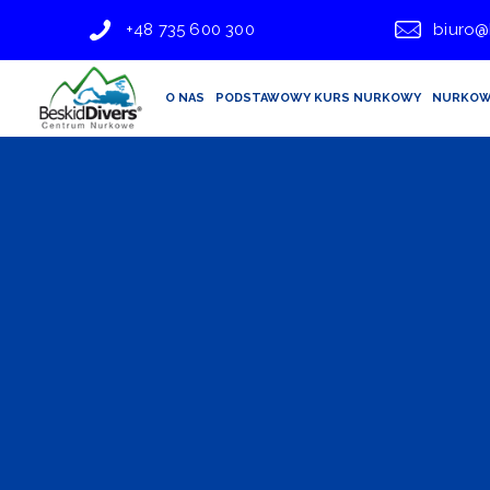
+48 735 600 300
biuro@
O NAS
PODSTAWOWY KURS NURKOWY
NURKOW