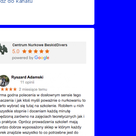
jdź do kanału
nie Google