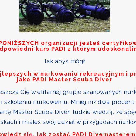
PONIŻSZYCH
organizacji jesteś certyfik
odpowiedni kurs PADI z którym udoskonali
tak abyś mógł
ajlepszych w nurkowaniu rekreacyjnym i p
jako PADI Master Scuba Diver
szcza Cię w elitarnej grupie szanowanych nurk
i szkoleniu nurkowemu. Mniej niż dwa procent 
kartę Master Scuba Diver, ludzie wiedzą, że sp
skach i miałeś swój udział w przygodach nurk
owiedz się, jak zostać PADI Divemasterem