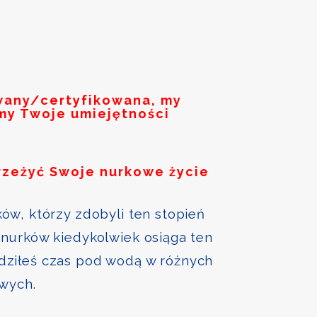
owany/certyfikowana, my
my Twoje umiejętności
rzeżyć Swoje nurkowe życie
ów, którzy zdobyli ten stopień
nurków kiedykolwiek osiąga ten
ędziłeś czas pod wodą w różnych
owych.