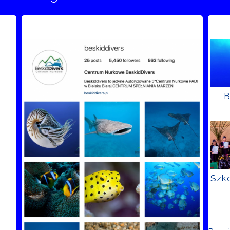
B
Szko