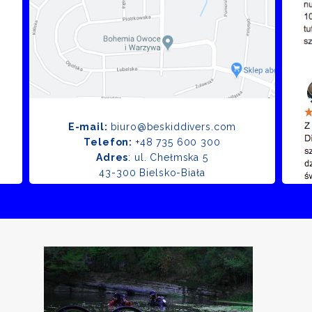
E-mail:
biuro@beskiddivers.com
Telefon:
+48 735 600 300
Adres
: ul. Chełmska 5
43-300 Bielsko-Biała