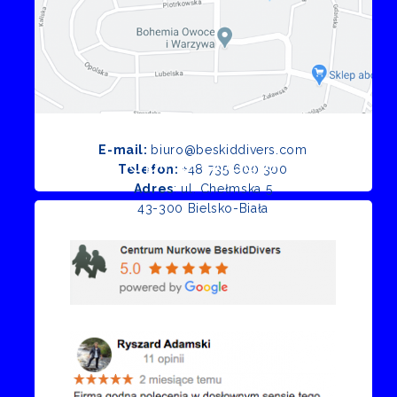
E-mail:
biuro@beskiddivers.com
Opinie Google
Telefon:
+48 735 600 300
Adres
: ul. Chełmska 5
43-300 Bielsko-Biała