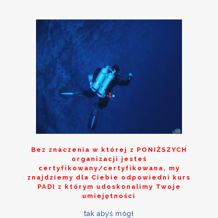
Bez znaczenia w której z
PONIŻSZYCH
organizacji jesteś
certyfikowany/certyfikowana, my
znajdziemy dla Ciebie odpowiedni kurs
PADI z którym udoskonalimy Twoje
umiejętności
tak abyś mógł