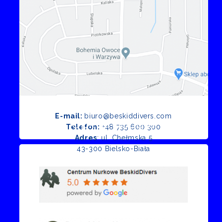
E-mail:
biuro@beskiddivers.com
Opinie Google
Telefon:
+48 735 600 300
Adres
: ul. Chełmska 5
43-300 Bielsko-Biała