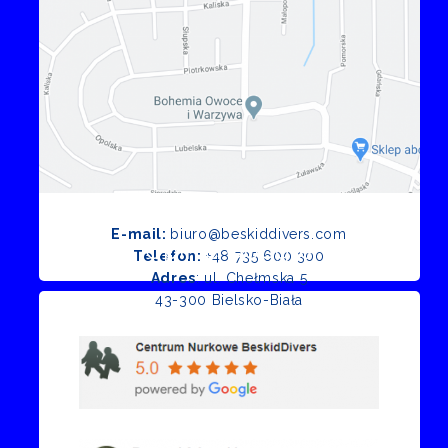
E-mail:
biuro@beskiddivers.com
Opinie Google
Telefon:
+48 735 600 300
Adres
: ul. Chełmska 5
43-300 Bielsko-Biała