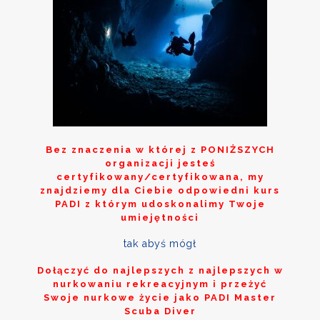
Bez znaczenia w której z
PONIŻSZYCH
organizacji jesteś
certyfikowany/certyfikowana, my
znajdziemy dla Ciebie odpowiedni kurs
PADI z którym udoskonalimy Twoje
umiejętności
tak abyś mógł
Dołączyć do najlepszych z najlepszych w
nurkowaniu rekreacyjnym i przeżyć
Swoje nurkowe życie jako PADI Master
Scuba Diver