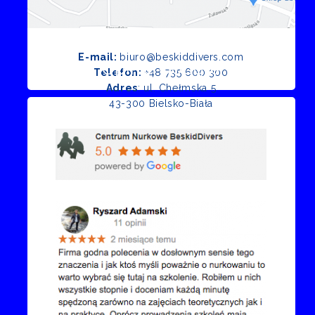
E-mail:
biuro@beskiddivers.com
Opinie Google
Telefon:
+48 735 600 300
Adres
: ul. Chełmska 5
43-300 Bielsko-Biała