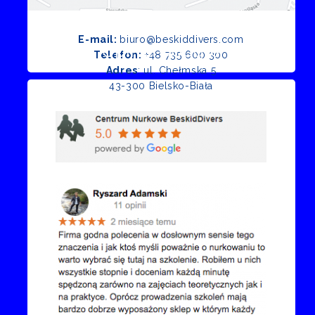
E-mail:
biuro@beskiddivers.com
Opinie Google
Telefon:
+48 735 600 300
Adres
: ul. Chełmska 5
43-300 Bielsko-Biała