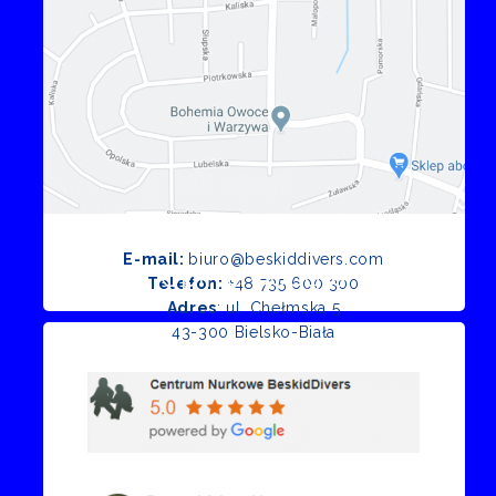
E-mail:
biuro@beskiddivers.com
Opinie Google
Telefon:
+48 735 600 300
Adres
: ul. Chełmska 5
43-300 Bielsko-Biała