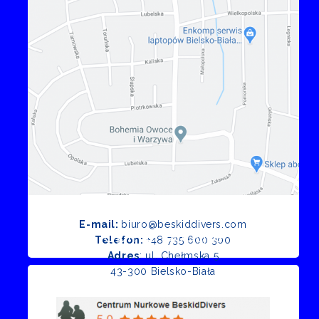
E-mail:
biuro@beskiddivers.com
Opinie Google
Telefon:
+48 735 600 300
Adres
: ul. Chełmska 5
43-300 Bielsko-Biała