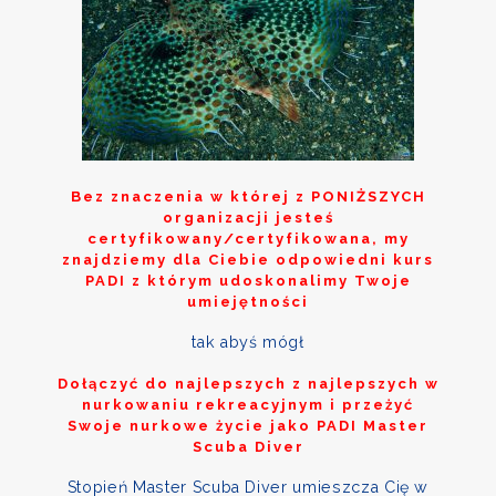
Bez znaczenia w której z
PONIŻSZYCH
organizacji jesteś
certyfikowany/certyfikowana, my
znajdziemy dla Ciebie odpowiedni kurs
PADI z którym udoskonalimy Twoje
umiejętności
tak abyś mógł
Dołączyć do najlepszych z najlepszych w
nurkowaniu rekreacyjnym i przeżyć
Swoje nurkowe życie jako PADI Master
Scuba Diver
Stopień Master Scuba Diver umieszcza Cię w