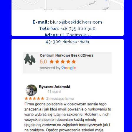
E-mail:
biuro@beskiddivers.com
Opinie Google
Telefon:
+48 735 600 300
Adres
: ul. Chełmska 5
43-300 Bielsko-Biała