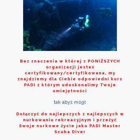
Bez znaczenia w której z
PONIŻSZYCH
organizacji jesteś
certyfikowany/certyfikowana, my
znajdziemy dla Ciebie odpowiedni kurs
PADI z którym udoskonalimy Twoje
umiejętności
tak abyś mógł
Dołączyć do najlepszych z najlepszych w
nurkowaniu rekreacyjnym i przeżyć
Swoje nurkowe życie jako PADI Master
Scuba Diver