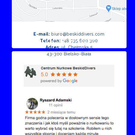
E-mail:
biuro@beskiddivers.com
Opinie Google
Telefon:
+48 735 600 300
Adres
: ul. Chełmska 5
43-300 Bielsko-Biała