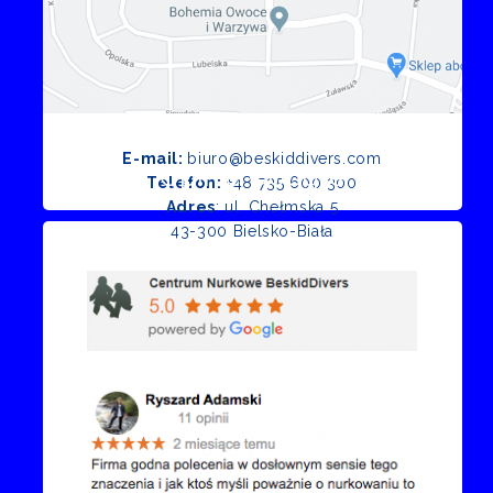
E-mail:
biuro@beskiddivers.com
Opinie Google
Telefon:
+48 735 600 300
Adres
: ul. Chełmska 5
43-300 Bielsko-Biała