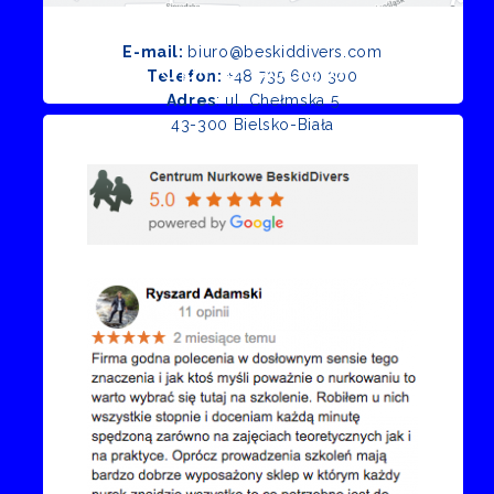
E-mail:
biuro@beskiddivers.com
Opinie Google
Telefon:
+48 735 600 300
Adres
: ul. Chełmska 5
43-300 Bielsko-Biała