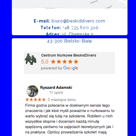
E-mail:
biuro@beskiddivers.com
Opinie Google
Telefon:
+48 735 600 300
Adres
: ul. Chełmska 5
43-300 Bielsko-Biała