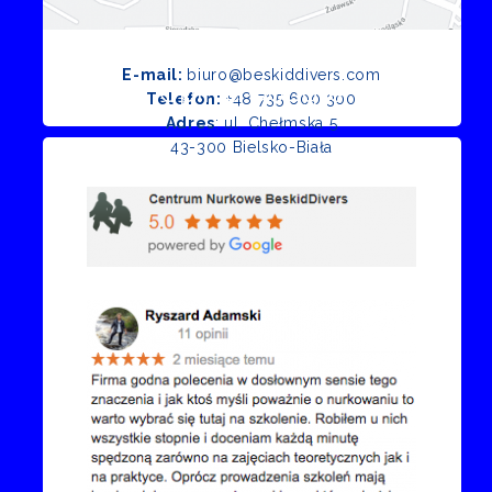
E-mail:
biuro@beskiddivers.com
Opinie Google
Telefon:
+48 735 600 300
Adres
: ul. Chełmska 5
43-300 Bielsko-Biała