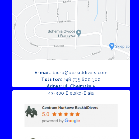
E-mail:
biuro@beskiddivers.com
Opinie Google
Telefon:
+48 735 600 300
Adres
: ul. Chełmska 5
43-300 Bielsko-Biała