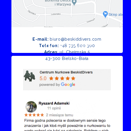
E-mail:
biuro@beskiddivers.com
Opinie Google
Telefon:
+48 735 600 300
Adres
: ul. Chełmska 5
43-300 Bielsko-Biała