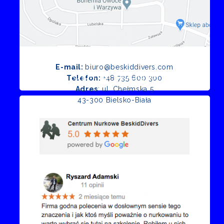
E-mail:
biuro@beskiddivers.com
Opinie Google
Telefon:
+48 735 600 300
Adres
: ul. Chełmska 5
43-300 Bielsko-Biała