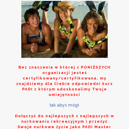
Bez znaczenia w której z
PONIŻSZYCH
organizacji jesteś
certyfikowany/certyfikowana, my
znajdziemy dla Ciebie odpowiedni kurs
PADI z którym udoskonalimy Twoje
umiejętności
tak abyś mógł
Dołączyć do najlepszych z najlepszych w
nurkowaniu rekreacyjnym i przeżyć
Swoje nurkowe życie jako PADI Master