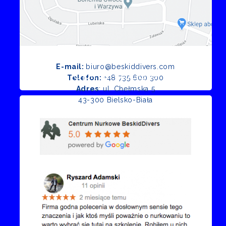
E-mail:
biuro@beskiddivers.com
Opinie Google
Telefon:
+48 735 600 300
Adres
: ul. Chełmska 5
43-300 Bielsko-Biała