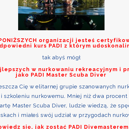
PONIŻSZYCH
organizacji jesteś certyfik
odpowiedni kurs PADI z którym udoskonali
tak abyś mógł
ajlepszych w nurkowaniu rekreacyjnym i p
jako PADI Master Scuba Diver
szcza Cię w elitarnej grupie szanowanych nurk
i szkoleniu nurkowemu. Mniej niż dwa procent 
kartę Master Scuba Diver, ludzie wiedzą, że sp
skach i miałeś swój udział w przygodach nurk
owiedz się, jak zostać PADI Divemasterem