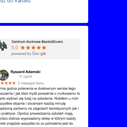
jdź do kanału
nie Google