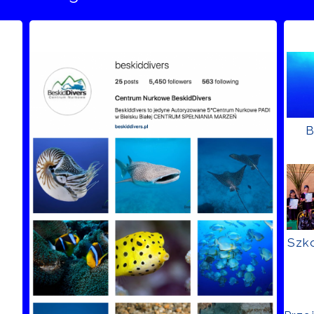
B
Szko