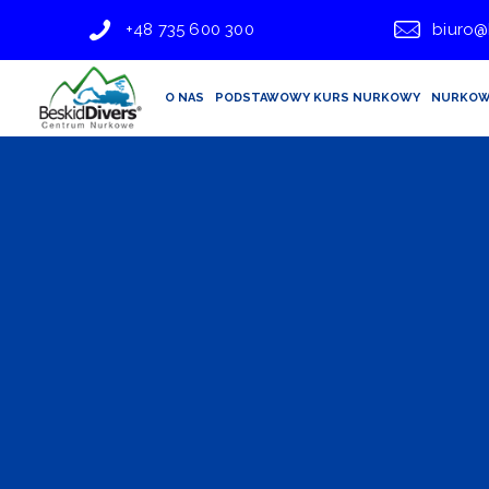
+48 735 600 300
biuro@
O NAS
PODSTAWOWY KURS NURKOWY
NURKOW