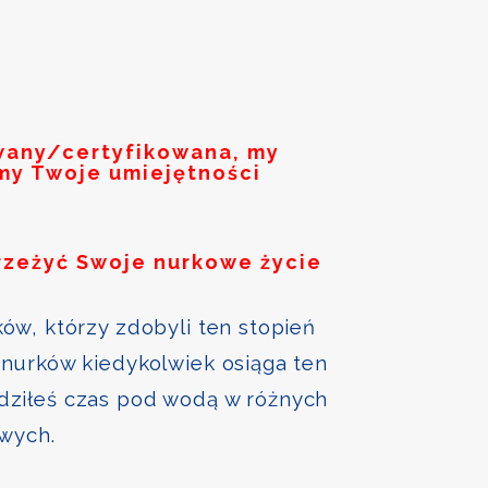
owany/certyfikowana, my
my Twoje umiejętności
rzeżyć Swoje nurkowe życie
ów, którzy zdobyli ten stopień
nurków kiedykolwiek osiąga ten
ędziłeś czas pod wodą w różnych
owych.