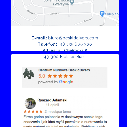
E-mail:
biuro@beskiddivers.com
Opinie Google
Telefon:
+48 735 600 300
Adres
: ul. Chełmska 5
43-300 Bielsko-Biała