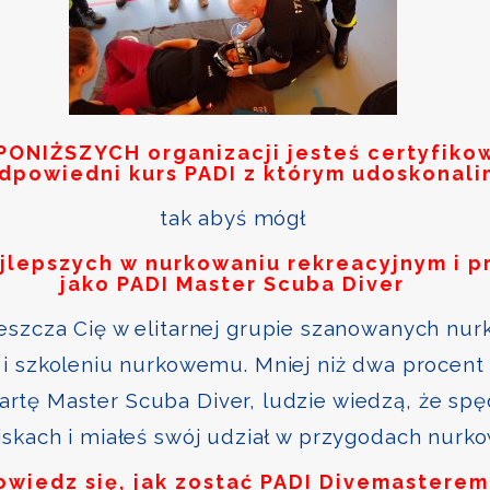
PONIŻSZYCH
organizacji jesteś certyfik
odpowiedni kurs PADI z którym udoskonali
tak abyś mógł
ajlepszych w nurkowaniu rekreacyjnym i p
jako PADI Master Scuba Diver
szcza Cię w elitarnej grupie szanowanych nurk
i szkoleniu nurkowemu. Mniej niż dwa procent 
kartę Master Scuba Diver, ludzie wiedzą, że sp
skach i miałeś swój udział w przygodach nurk
owiedz się, jak zostać PADI Divemasterem