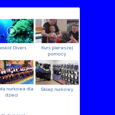
eskid Divers
Kurs pierwszej
pomocy
ła nurkowa dla
Sklep nurkowy
dzieci