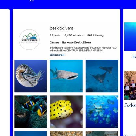
B
Szko