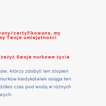
owany/certyfikowana, my
my Twoje umiejętności
rzeżyć Swoje nurkowe życie
ów, którzy zdobyli ten stopień
nurków kiedykolwiek osiąga ten
ędziłeś czas pod wodą w różnych
owych.