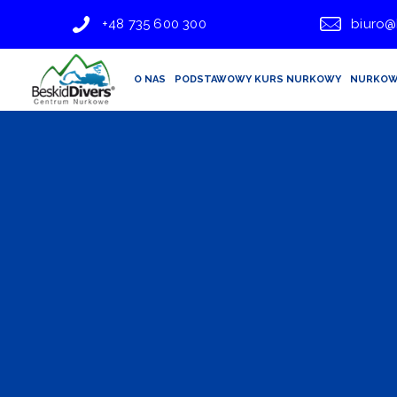
+48 735 600 300
biuro@
O NAS
PODSTAWOWY KURS NURKOWY
NURKOW