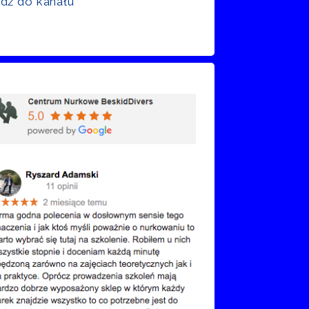
jdź do kanału
nie Google