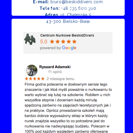
E-mail:
biuro@beskiddivers.com
Opinie Google
Telefon:
+48 735 600 300
Adres
: ul. Chełmska 5
43-300 Bielsko-Biała