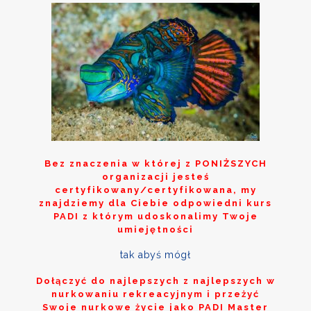
Bez znaczenia w której z
PONIŻSZYCH
organizacji jesteś
certyfikowany/certyfikowana, my
znajdziemy dla Ciebie odpowiedni kurs
PADI z którym udoskonalimy Twoje
umiejętności
tak abyś mógł
Dołączyć do najlepszych z najlepszych w
nurkowaniu rekreacyjnym i przeżyć
Swoje nurkowe życie jako PADI Master