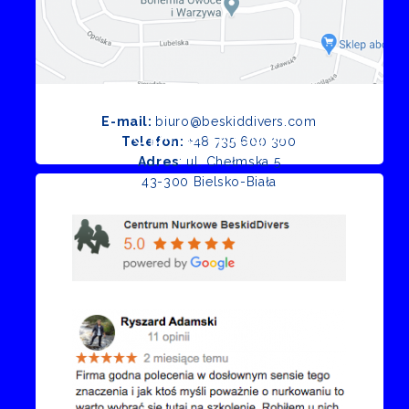
E-mail:
biuro@beskiddivers.com
Opinie Google
Telefon:
+48 735 600 300
Adres
: ul. Chełmska 5
43-300 Bielsko-Biała