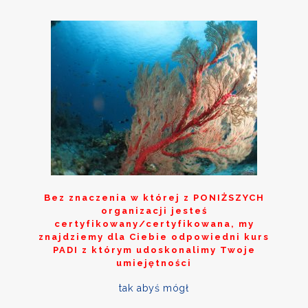
Bez znaczenia w której z
PONIŻSZYCH
organizacji jesteś
certyfikowany/certyfikowana, my
znajdziemy dla Ciebie odpowiedni kurs
PADI z którym udoskonalimy Twoje
umiejętności
tak abyś mógł