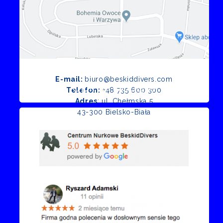
E-mail:
biuro@beskiddivers.com
Opinie Google
Telefon:
+48 735 600 300
Adres
: ul. Chełmska 5
43-300 Bielsko-Biała