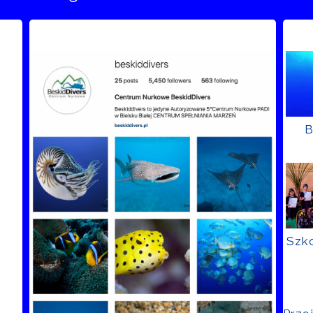
B
Szko