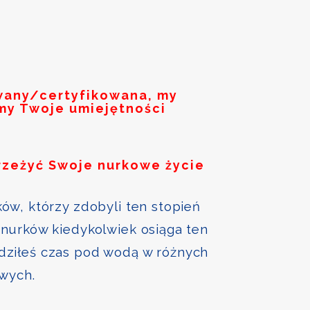
owany/certyfikowana, my
my Twoje umiejętności
rzeżyć Swoje nurkowe życie
ów, którzy zdobyli ten stopień
nurków kiedykolwiek osiąga ten
ędziłeś czas pod wodą w różnych
owych.