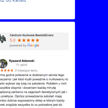
jdź do kanału
nie Google