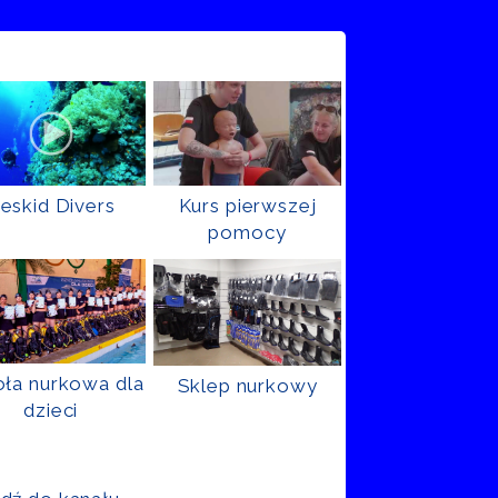
eskid Divers
Kurs pierwszej
pomocy
ła nurkowa dla
Sklep nurkowy
dzieci