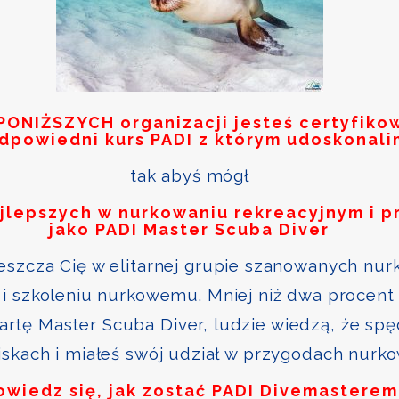
PONIŻSZYCH
organizacji jesteś certyfik
odpowiedni kurs PADI z którym udoskonali
tak abyś mógł
ajlepszych w nurkowaniu rekreacyjnym i p
jako PADI Master Scuba Diver
szcza Cię w elitarnej grupie szanowanych nurk
i szkoleniu nurkowemu. Mniej niż dwa procent 
kartę Master Scuba Diver, ludzie wiedzą, że sp
skach i miałeś swój udział w przygodach nurk
owiedz się, jak zostać PADI Divemasterem