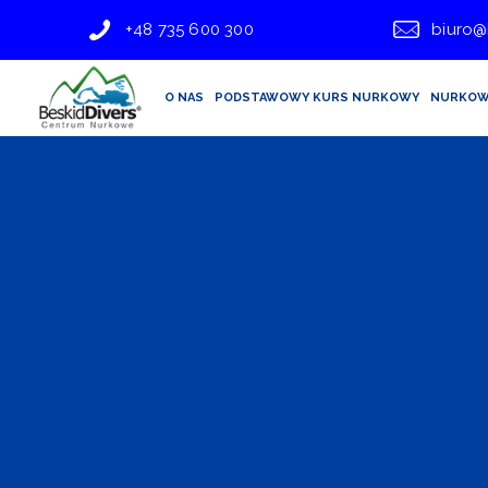
+48 735 600 300
biuro@
O NAS
PODSTAWOWY KURS NURKOWY
NURKOW