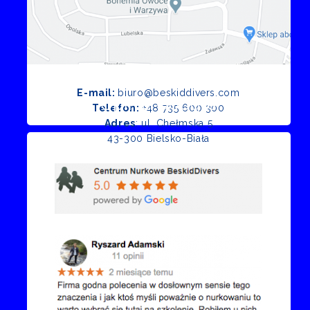
E-mail:
biuro@beskiddivers.com
Opinie Google
Telefon:
+48 735 600 300
Adres
: ul. Chełmska 5
43-300 Bielsko-Biała