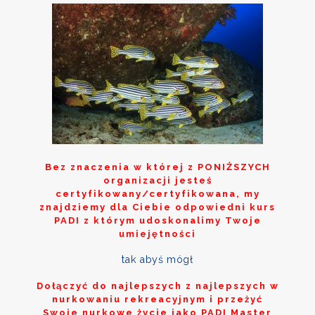
Bez znaczenia w której z
PONIŻSZYCH
organizacji jesteś
certyfikowany/certyfikowana, my
znajdziemy dla Ciebie odpowiedni kurs
PADI z którym udoskonalimy Twoje
umiejętności
tak abyś mógł
Dołączyć do najlepszych z najlepszych w
nurkowaniu rekreacyjnym i przeżyć
Swoje nurkowe życie jako PADI Master