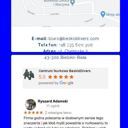
E-mail:
biuro@beskiddivers.com
Opinie Google
Telefon:
+48 735 600 300
Adres
: ul. Chełmska 5
43-300 Bielsko-Biała