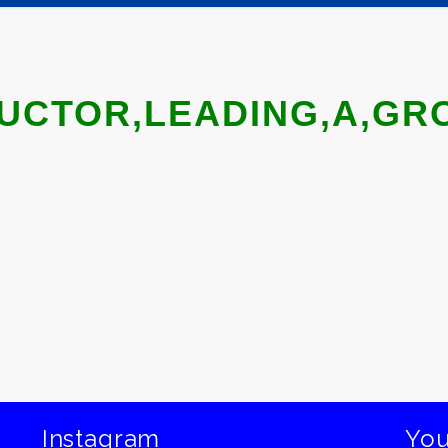
UCTOR,LEADING,A,GRO
Instagram
Yo