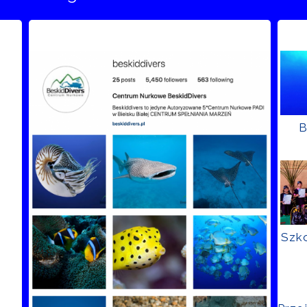
B
Szko