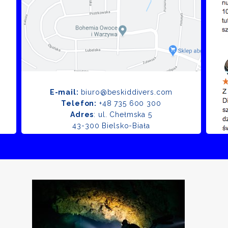
E-mail:
biuro@beskiddivers.com
Telefon:
+48 735 600 300
Adres
: ul. Chełmska 5
43-300 Bielsko-Biała