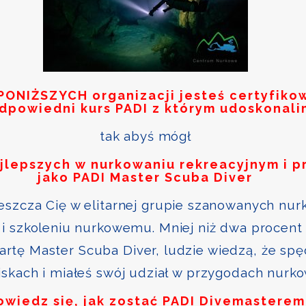
PONIŻSZYCH
organizacji jesteś certyfik
odpowiedni kurs PADI z którym udoskonali
tak abyś mógł
ajlepszych w nurkowaniu rekreacyjnym i p
jako PADI Master Scuba Diver
szcza Cię w elitarnej grupie szanowanych nurk
i szkoleniu nurkowemu. Mniej niż dwa procent 
kartę Master Scuba Diver, ludzie wiedzą, że sp
skach i miałeś swój udział w przygodach nurk
owiedz się, jak zostać PADI Divemasterem