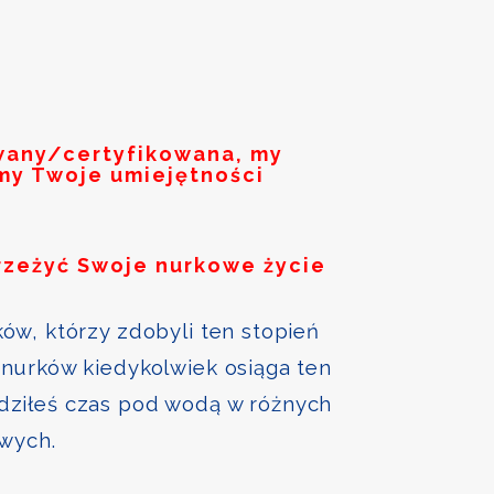
owany/certyfikowana, my
my Twoje umiejętności
rzeżyć Swoje nurkowe życie
ów, którzy zdobyli ten stopień
nurków kiedykolwiek osiąga ten
ędziłeś czas pod wodą w różnych
owych.