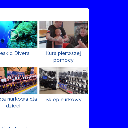
eskid Divers
Kurs pierwszej
pomocy
ła nurkowa dla
Sklep nurkowy
dzieci