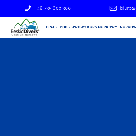
+48 735 600 300
biuro@
O NAS
PODSTAWOWY KURS NURKOWY
NURKOW