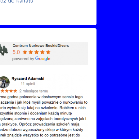
jdź do kanału
nie Google