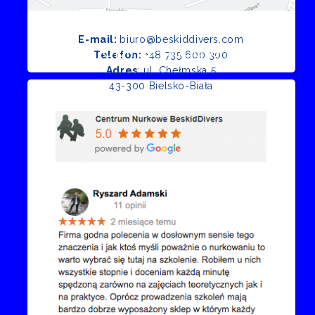
E-mail:
biuro@beskiddivers.com
Opinie Google
Telefon:
+48 735 600 300
Adres
: ul. Chełmska 5
43-300 Bielsko-Biała