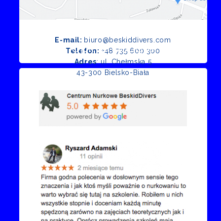
E-mail:
biuro@beskiddivers.com
Opinie Google
Telefon:
+48 735 600 300
Adres
: ul. Chełmska 5
43-300 Bielsko-Biała