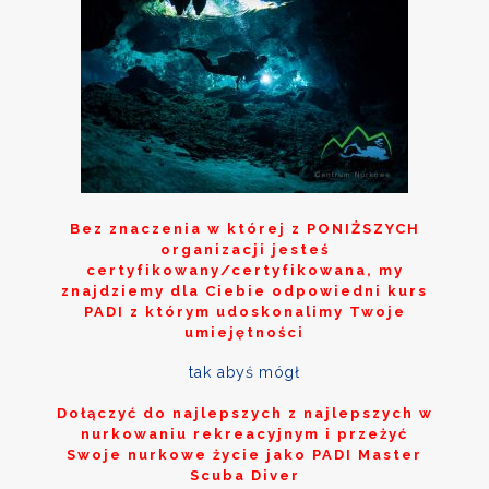
Bez znaczenia w której z
PONIŻSZYCH
organizacji jesteś
certyfikowany/certyfikowana, my
znajdziemy dla Ciebie odpowiedni kurs
PADI z którym udoskonalimy Twoje
umiejętności
tak abyś mógł
Dołączyć do najlepszych z najlepszych w
nurkowaniu rekreacyjnym i przeżyć
Swoje nurkowe życie jako PADI Master
Scuba Diver