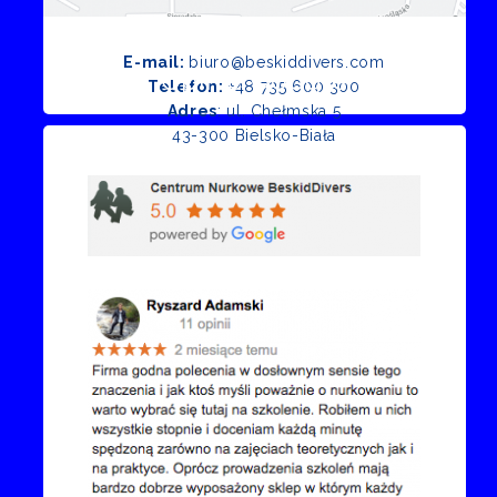
E-mail:
biuro@beskiddivers.com
Opinie Google
Telefon:
+48 735 600 300
Adres
: ul. Chełmska 5
43-300 Bielsko-Biała