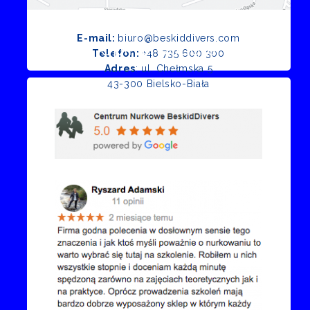
E-mail:
biuro@beskiddivers.com
Opinie Google
Telefon:
+48 735 600 300
Adres
: ul. Chełmska 5
43-300 Bielsko-Biała