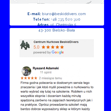
E-mail:
biuro@beskiddivers.com
Opinie Google
Telefon:
+48 735 600 300
Adres
: ul. Chełmska 5
43-300 Bielsko-Biała