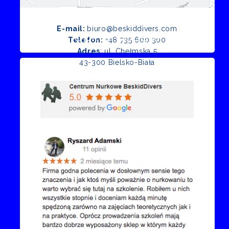
E-mail:
biuro@beskiddivers.com
Opinie Google
Telefon:
+48 735 600 300
Adres
: ul. Chełmska 5
43-300 Bielsko-Biała