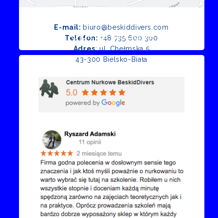
E-mail:
biuro@beskiddivers.com
Opinie Google
Telefon:
+48 735 600 300
Adres
: ul. Chełmska 5
43-300 Bielsko-Biała