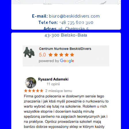
E-mail:
biuro@beskiddivers.com
Opinie Google
Telefon:
+48 735 600 300
Adres
: ul. Chełmska 5
43-300 Bielsko-Biała