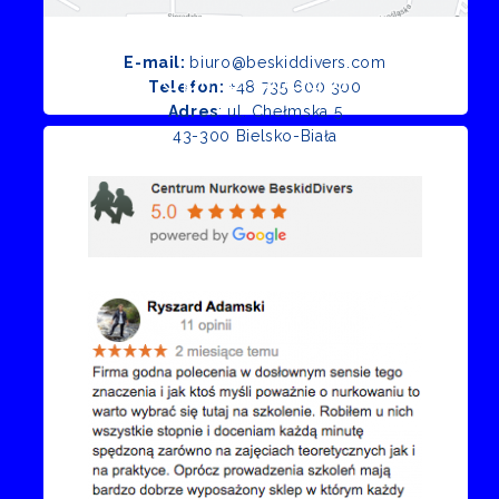
E-mail:
biuro@beskiddivers.com
Opinie Google
Telefon:
+48 735 600 300
Adres
: ul. Chełmska 5
43-300 Bielsko-Biała