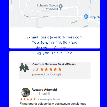
E-mail:
biuro@beskiddivers.com
Opinie Google
Telefon:
+48 735 600 300
Adres
: ul. Chełmska 5
43-300 Bielsko-Biała