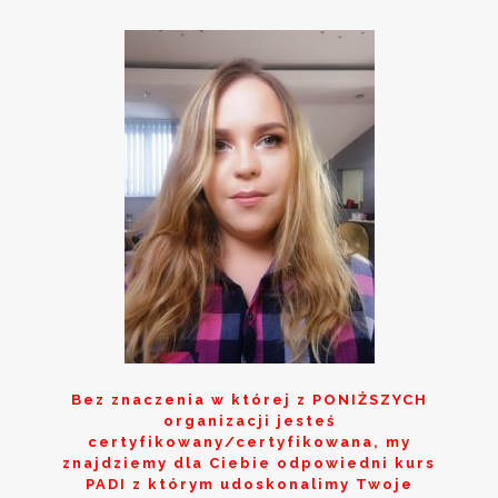
Bez znaczenia w której z
PONIŻSZYCH
organizacji jesteś
certyfikowany/certyfikowana, my
znajdziemy dla Ciebie odpowiedni kurs
PADI z którym udoskonalimy Twoje