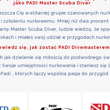
jako PADI Master Scuba Diver
szcza Cię w elitarnej grupie szanowanych nurk
i szkoleniu nurkowemu. Mniej niż dwa procent 
kartę Master Scuba Diver, ludzie wiedzą, że sp
skach i miałeś swój udział w przygodach nurk
owiedz się, jak zostać PADI Divemasterem
ch jak dzielenie się miłością do podwodnego św
Swoje umiejętności nurkowania i staniesz się 
Padi , których łączy wspólna pasja do przygód