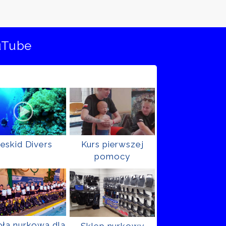
uTube
eskid Divers
Kurs pierwszej
pomocy
ła nurkowa dla
Sklep nurkowy