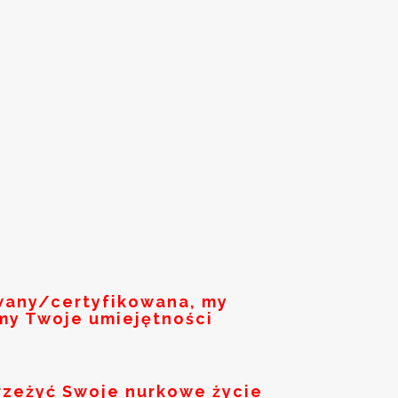
owany/certyfikowana, my
my Twoje umiejętności
rzeżyć Swoje nurkowe życie