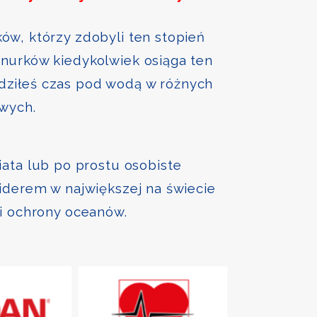
ów, którzy zdobyli ten stopień
nurków kiedykolwiek osiąga ten
ędziłeś czas pod wodą w różnych
owych.
iata lub po prostu osobiste
liderem w największej na świecie
 i ochrony oceanów.