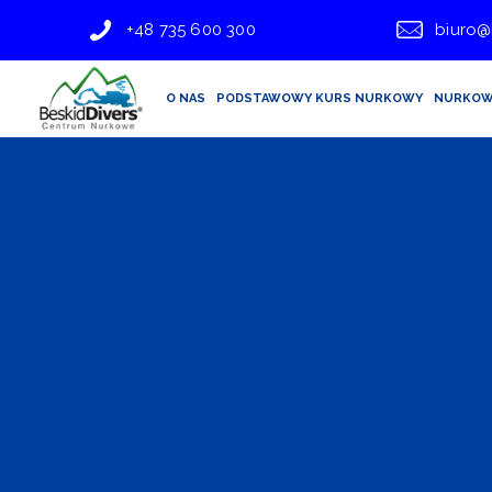
+48 735 600 300
biuro@
O NAS
PODSTAWOWY KURS NURKOWY
NURKOW