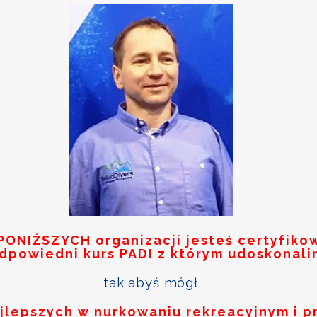
PONIŻSZYCH
organizacji jesteś certyfik
odpowiedni kurs PADI z którym udoskonali
tak abyś mógł
ajlepszych w nurkowaniu rekreacyjnym i p