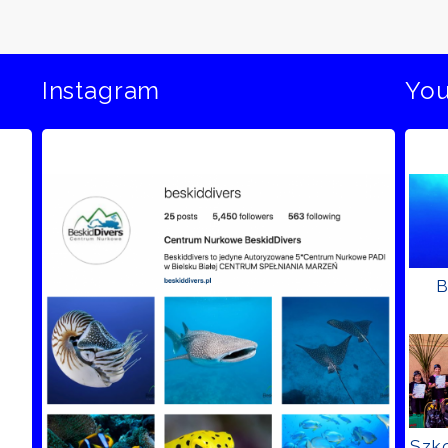
Instagram
Yo
B
Szko